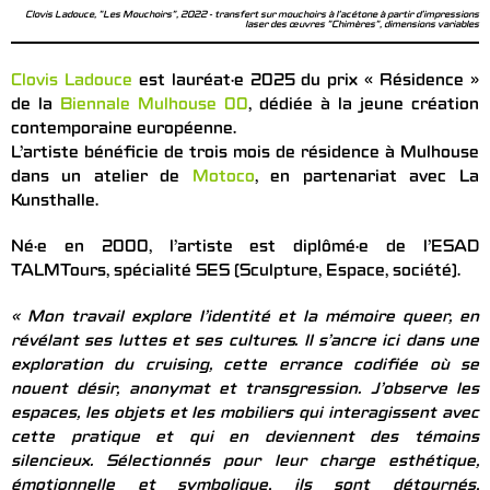
Clovis Ladouce, "Les Mouchoirs", 2022 - transfert sur mouchoirs à l’acétone à partir d’impressions
laser des œuvres "Chimères", dimensions variables
Clovis Ladouce
est lauréat·e 2025 du prix « Résidence »
de la
Biennale Mulhouse 00
, dédiée à la jeune création
contemporaine européenne.
L’artiste bénéficie de trois mois de résidence à Mulhouse
dans un atelier de
Motoco
, en partenariat avec La
Kunsthalle.
Né·e en 2000, l’artiste est diplômé·e de l’ESAD
TALMTours, spécialité SES (Sculpture, Espace, société).
« Mon travail explore l’identité et la mémoire queer, en
révélant ses luttes et ses cultures. Il s’ancre ici dans une
exploration du cruising, cette errance codifiée où se
nouent désir, anonymat et transgression. J’observe les
espaces, les objets et les mobiliers qui interagissent avec
cette pratique et qui en deviennent des témoins
silencieux. Sélectionnés pour leur charge esthétique,
émotionnelle et symbolique, ils sont détournés,