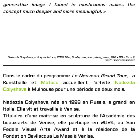
generative image I found in mushrooms makes the
concept much deeper and more meaningful. »
Nadezda Golysheva, « Holy radiator », 2024 | Fer, ficelle, cire / iron, string, wax ; 180 x 80 x 5 cm ©
photo : Giacomo Bianco
Dans le cadre du programme
Le Nouveau Grand Tour
, La
Kunsthalle et
Motoco
accueillent l’artiste
Nadezda
Golysheva
à Mulhouse pour une période de deux mois.
Nadezda Golysheva, née en 1998 en Russie, a grandi en
Italie. Elle vit et travaille à Venise.
Titulaire d’une maîtrise en sculpture de l’Académie des
beaux-arts de Venise, elle participe en 2024, au San
Fedele Visual Arts Award et à la résidence de la
Fondation Bevilacqua La Masa à Venise.