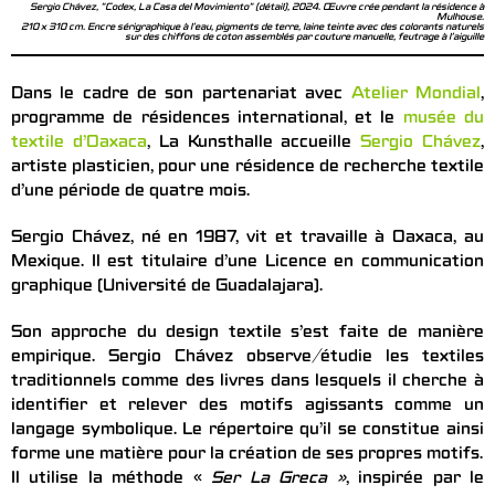
Sergio Chávez, "Codex, La Casa del Movimiento" (détail), 2024. Œuvre crée pendant la résidence à
Mulhouse.
210 x 310 cm. Encre sérigraphique à l'eau, pigments de terre, laine teinte avec des colorants naturels
sur des chiffons de coton assemblés par couture manuelle, feutrage à l'aiguille
Dans le cadre de son partenariat avec
Atelier Mondial
,
programme de résidences international, et le
musée du
textile d’Oaxaca
, La Kunsthalle accueille
Sergio Chávez
,
artiste plasticien, pour une résidence de recherche textile
d’une période de quatre mois.
Sergio Chávez, né en 1987, vit et travaille à Oaxaca, au
Mexique. Il est titulaire d’une Licence en communication
graphique (Université de Guadalajara).
Son approche du design textile s’est faite de manière
empirique. Sergio Chávez observe/étudie les textiles
traditionnels comme des livres dans lesquels il cherche à
identifier et relever des motifs agissants comme un
langage symbolique. Le répertoire qu’il se constitue ainsi
forme une matière pour la création de ses propres motifs.
Il utilise la méthode «
Ser La Greca »
, inspirée par le