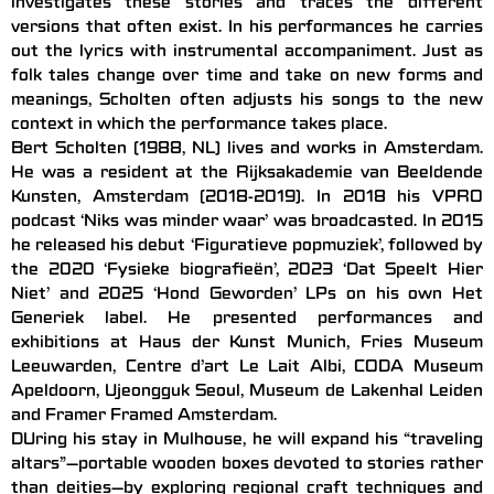
investigates these stories and traces the different
versions that often exist. In his performances he carries
out the lyrics with instrumental accompaniment. Just as
folk tales change over time and take on new forms and
meanings, Scholten often adjusts his songs to the new
context in which the performance takes place.
Bert Scholten (1988, NL) lives and works in Amsterdam.
He was a resident at the
Rijksakademie
van Beeldende
Kunsten, Amsterdam (2018-2019). In 2018 his VPRO
podcast ‘Niks was minder waar’ was broadcasted. In 2015
he released his debut ‘Figuratieve popmuziek’, followed by
the 2020 ‘Fysieke biografieën’, 2023 ‘Dat Speelt Hier
Niet’ and 2025 ‘Hond Geworden’ LPs on his own Het
Generiek label. He presented performances and
exhibitions at Haus der Kunst Munich, Fries Museum
Leeuwarden, Centre d’art Le Lait Albi, CODA Museum
Apeldoorn, Ujeongguk Seoul, Museum de Lakenhal Leiden
and Framer Framed Amsterdam.
DUring his stay in Mulhouse, he will expand his “traveling
altars”—portable wooden boxes devoted to stories rather
than deities—by exploring regional craft techniques and