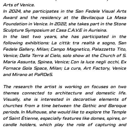
Arts of Venice.
In 2024, she participates in the San Fedele Visual Arts
Award and the residency at the Bevilacqua La Masa
Foundation in Venice. In 2022, she takes part in the Stone
Sculpture Symposium at Casa C.A.V.E in Aurisina.
In the last two years, she has participated in the
following exhibitions: La città: tra realtà e sogno, San
Fedele Gallery, Milan; Campo Magnetico, Palazzetto Tito,
Venice; Dalla Terra al Cielo, solo show at the Church of S.
Maria Assunta, Spinea, Venice; Con la luce negli occhi, Ex
Fornace Gola Space, Milan; La cura, Art Factory, Venice
and Mirano at PaRDeS.
The research the artist is working on focuses on two
themes connected to architecture and domestic life.
Visually, she is interested in decorative elements of
churches from a time between the Gothic and Baroque
periods. In Mulhouse, she would like to explore the Temple
of Saint Étienne, especially features like domes, spires, or
candle holders, which play the role of capturing and