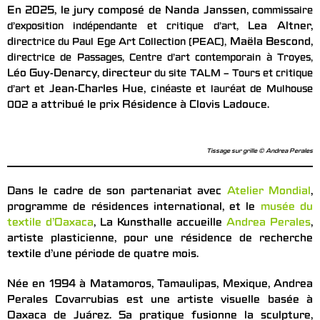
En 2025, le jury composé de Nanda Janssen, c
ommissaire
Lea Altner,
d’exposition indépendante et critique d’art,
d
Maëla Bescond,
irectrice du Paul Ege Art Collection (PEAC),
d
irectrice de Passages, Centre d’art contemporain à Troyes,
Léo Guy-Denarcy, directeur
du site TALM – Tours et critique
Jean-Charles Hue, c
d’art et
inéaste et lauréat de Mulhouse
a attribué le prix Résidence à Clovis Ladouce.
002
Tissage sur grille © Andrea Perales
Dans le cadre de son partenariat avec
Atelier Mondial
,
programme de résidences international, et le
musée du
textile d’Oaxaca
, La Kunsthalle accueille
Andrea Perales
,
artiste plasticienne, pour une résidence de recherche
textile d’une période de quatre mois.
Née en 1994 à Matamoros, Tamaulipas, Mexique, Andrea
Perales Covarrubias est une artiste visuelle basée à
Oaxaca de Juárez. Sa pratique fusionne la sculpture,