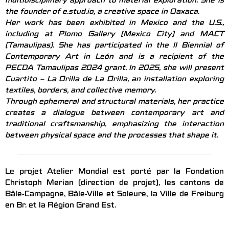
multidisciplinary approach to material exploration. She is
the founder of e.stud.io, a creative space in Oaxaca.
Her work has been exhibited in Mexico and the U.S.,
including at Plomo Gallery (Mexico City) and MACT
(Tamaulipas). She has participated in the II Biennial of
Contemporary Art in León and is a recipient of the
PECDA Tamaulipas 2024 grant. In 2025, she will present
Cuartito – La Orilla de La Orilla, an installation exploring
textiles, borders, and collective memory.
Through ephemeral and structural materials, her practice
creates a dialogue between contemporary art and
traditional craftsmanship, emphasizing the interaction
between physical space and the processes that shape it.
Le projet Atelier Mondial est porté par la Fondation
Christoph Merian (direction de projet), les cantons de
Bâle-Campagne, Bâle-Ville et Soleure, la Ville de Freiburg
en Br. et la Région Grand Est.