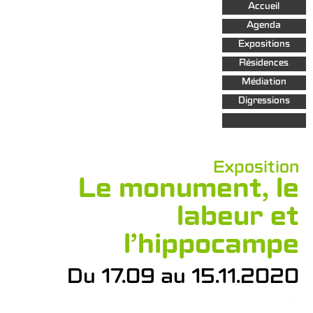
Aller au
Accueil
contenu
principal
Agenda
Expositions
Résidences
Médiation
Digressions
Exposition
Le monument, le
labeur et
l’hippocampe
Du 17.09 au 15.11.2020