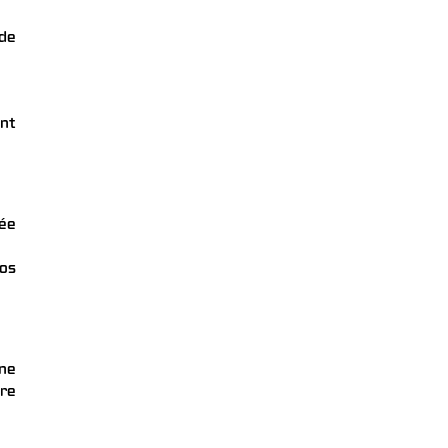
 de
ent
gée
vos
ne
fre