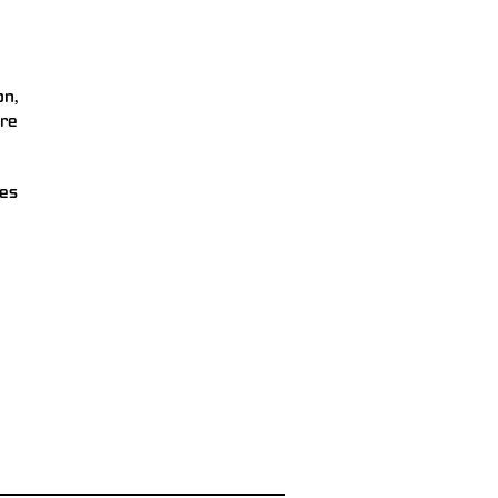
n,
dre
ies