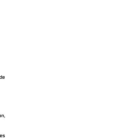
 de
on,
ées