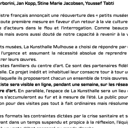
arborini, Jan Kopp, Stine Marie Jacobsen, Youssef Tabti
nistre français annonçait une réouverture des « petits musée
toute première mesure en faveur d’un retour à la vie culture
e d’acteurs dans le flou et l’interrogation. Comme beauc
s mais avons aussi douté de notre capacité à revenir à la 
tits musées, La Kunsthalle Mulhouse a choisi de répondre par
s l’urgence et assumant la nécessité absolue de reprendre
trer leurs œuvres.
istes familiers du centre d’art. Ce sont des partenaires fidè
le. Ce projet inédit et inhabituel leur consacre tour à tour 
laquelle ils proposeront chacun un ensemble de trois œuvres
te sera visible en ligne, pendant une semaine, sur les rése
re d’art.
En parallèle, l’espace de La Kunsthalle sera un lieu
s s’accumuleront au fur et à mesure de l’été. Le public pou
on pour des visites pas tout à fait ordinaires mais résolum
 formats les contraintes dictées par la crise sanitaire et 
ivant dans un temps suspendu et propice à la réflexion, l’équ