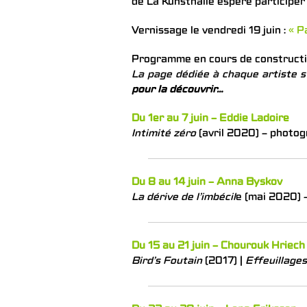
de La Kunsthalle espère participer
Vernissage le vendredi 19 juin :
« P
Programme en cours de constructi
La page dédiée à chaque artiste s
pour la découvrir…
Du 1er au 7 juin – Eddie Ladoire
Intimité zéro
(avril 2020) – photog
Du 8 au 14 juin – Anna Byskov
La dérive de l’imbécil
e (mai 2020) –
Du 15 au 21 juin – Chourouk Hriech
Bird’s Foutain
(2017) |
Effeuillage