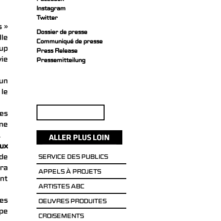
Facebook
Instagram
Twitter
s »
Dossier de presse
lle
Communiqué de presse
oup
Press Release
vie
Pressemitteilung
 un
 le
Rechercher :
les
une
.
aux
 de
SERVICE DES PUBLICS
rra
APPELS À PROJETS
ent
ARTISTES ABC
ses
OEUVRES PRODUITES
ipe
CROISEMENTS