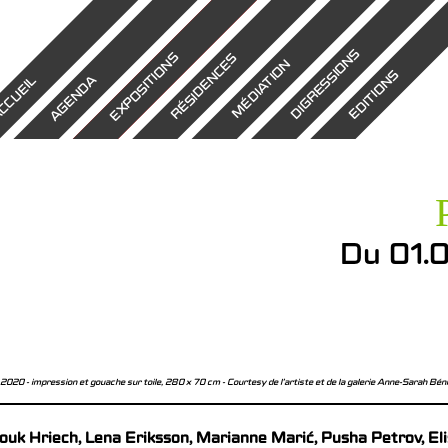
DIGRESSIONS
EXPOSITIONS
RÉSIDENCES
MÉDIATION
EDITIONS
AGENDA
CCUEIL
Du 01.
, 2020 - impression et gouache sur toile, 280 x 70 cm - Courtesy de l’artiste et de la galerie Anne-Sarah Bén
ouk Hriech, Lena Eriksson, Marianne Marić, Pusha Petrov, El