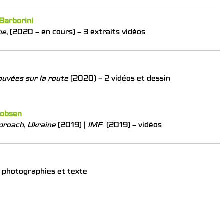
 Barborini
ne
, (2020 – en cours) – 3 extraits vidéos
ouvées sur la route
(2020) – 2 vidéos et dessin
cobsen
proach, Ukraine
(2019) |
IMF
(2019) – vidéos
photographies et texte