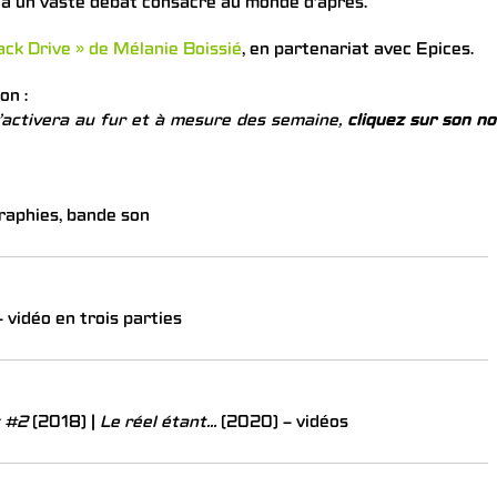
 à un vaste débat consacré au monde d’après.
ack Drive » de Mélanie Boissié
, en partenariat avec Epices.
on :
’activera au fur et à mesure des semaine,
cliquez sur son 
raphies, bande son
 vidéo en trois parties
s #2
(2018) |
Le réel étant…
(2020) – vidéos