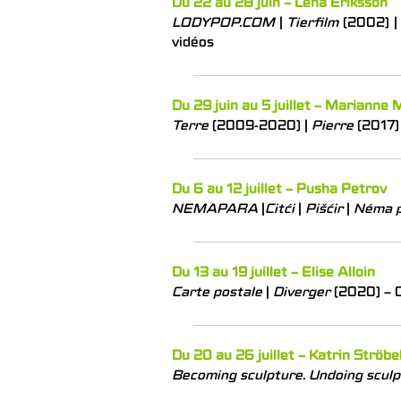
Du 22 au 28 juin – Lena Eriksson
LODYPOP.COM
|
Tierfilm
(2002) |
vidéos
Du 29 juin au 5 juillet – Marianne 
Terre
(2009-2020) |
Pierre
(2017) 
Du 6 au 12 juillet – Pusha Petrov
NEMAPARA
|
Citći
|
Pišćir
|
Néma p
Du 13 au 19 juillet – Elise Alloin
C
arte postale
|
Diverger
(2020) – C
Du 20 au 26 juillet – Katrin Ströbe
Becoming sculpture. Undoing sculp