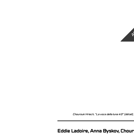
A
Chourouk Hriech, "La voce della luna #3" (détail)
Eddie Ladoire, Anna Byskov, Chour