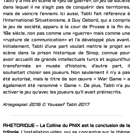
Tabti y a mis en scène le «jeu de guerre», un jeu de société
dans lequel il ne s’agit pas de conquérir des territoires,
mais de vaincre l’ennemi. Ici aussi, Tabti fait référence à
l‘International Situationisme, à Guy Debord, qui a compris
le jeu de société, apparu à la cour de Prusse à la fin du
18e siècle, non pas comme une «guerre» mais comme une
«rupture de communication» et l’a développé plus avant.
Initialement, Tabti d’une part voulait mettre le projet en
scène dans la prison historique de Sinop, connue pour
avoir accueilli de grands intellectuels turcs et aujourd‘hui
transformée en musée d’histoire, d’autre part, il
souhaitait choisir ses joueurs. Non seulement il n’y a pas
été autorisé, mais le titre de son œuvre « War Game » a
également été renommé « Game ». De plus, Tabti n’a pu
activer le jeu qu’avec les joueurs qu’il avait préinscrits.
Kriegsspiel. 2016 © Youssef Tabti 2017
RHETORIQUE – La Colline du PNIX est la conclusion de la
trilogie.
L’installation vidéo, qui se concentre sur le thème