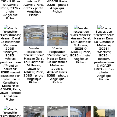
170 x 212 cm
mixtes ©
ADAGP, Paris,
© ADAGP,
ADAGP, Paris,
2026 – photo :
Paris, 2026 –
2026 – photo :
Angélique
photo :
Angélique
Pichon
Angélique
Pichon
Pichon
Vue de
Vue de
Vue de
l'exposition
l'exposition
l'exposition
"Persistances",
"Persistances",
"Persistances",
Hassan Darsi.
Hassan Darsi.
Hassan Darsi.
La Kunsthalle
La Kunsthalle
La Kunsthalle
Mulhouse,
Mulhouse,
Mulhouse,
Vue de
Vue de
2026 |
2026 ©
2026 |
l'exposition
l'exposition
"Martyrs",
ADAGP, Paris,
"Martyrs",
"Persistances",
"Persistances",
2026 -
2026 – photo :
2026 -
Hassan Darsi.
Hassan Darsi.
médium,
Angélique
médium,
La Kunsthalle
La Kunsthalle
peinture dorée
Pichon
peinture dorée
Mulhouse,
Mulhouse,
; "Projet en
© ADAGP,
2026 ©
2026 ©
dérive VI",
Paris, 2026 –
ADAGP, Paris,
ADAGP, Paris,
2026 - eau et
photo :
2026 – photo :
2026 – photo :
poussière d'or,
Angélique
Angélique
Angélique
production La
Pichon
Pichon
Pichon
Kunsthalle
Mulhouse ©
ADAGP, Paris,
2026 – photo :
Angélique
Pichon
Vue de
l'exposition
"Persistances",