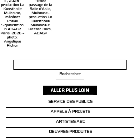
II", 2026 -
filmée
production La
passage de la
Kunsthalle
Salle d’Asile,
Mulhouse,
Mulhouse -
mécénat
production La
Prevel
Kunsthalle
Signalisation
Mulhouse ©
© ADAGP,
Hassan Darsi,
Paris, 2026 –
ADAGP
photo :
Angélique
Pichon
Rechercher :
SERVICE DES PUBLICS
APPELS À PROJETS
ARTISTES ABC
OEUVRES PRODUITES