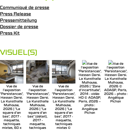
Communiqué de presse
Press Release
Pressemitteilung
Dossier de presse
Press Kit
VISUEL(S)
Vue de
Vue de
l'exposition
l'exposition
"Persistances",
"Persistances",
Hassan Darsi.
Hassan Darsi.
La Kunsthalle
La Kunsthalle
Mulhouse,
Mulhouse,
Vue de
Vue de
Vue de
2026 | "Zone
2026 ©
l'exposition
l'exposition
l'exposition
d'incertitude",
ADAGP, Paris,
"Persistances",
"Persistances",
"Persistances",
2014 - vidéo
2026 – photo :
Hassan Darsi.
Hassan Darsi.
Hassan Darsi.
HD © ADAGP,
Angélique
La Kunsthalle
La Kunsthalle
La Kunsthalle
Paris, 2026 –
Pichon
Mulhouse,
Mulhouse,
Mulhouse,
photo :
2026 | "Le
2026 | "Le
2026 | "Le
Angélique
square d’en
square d’en
square d’en
Pichon
bas", 2017 -
bas" (détail),
bas", 2017 -
maquette,
2017 -
maquette,
techniques
maquette,
techniques
mixtes, 60 x
techniques
mixtes ©