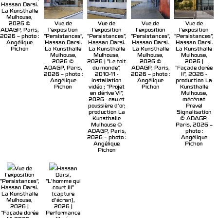
Hassan Darsi.
La Kunsthalle
Mulhouse,
Vue de
Vue de
Vue de
Vue de
2026 ©
l'exposition
l'exposition
l'exposition
l'exposition
ADAGP, Paris,
"Persistances",
"Persistances",
"Persistances",
"Persistances",
2026 – photo :
Hassan Darsi.
Hassan Darsi.
Hassan Darsi.
Hassan Darsi.
Angélique
La Kunsthalle
La Kunsthalle
La Kunsthalle
La Kunsthalle
Pichon
Mulhouse,
Mulhouse,
Mulhouse,
Mulhouse,
2026 ©
2026 | "Le toit
2026 ©
2026 |
ADAGP, Paris,
du monde",
ADAGP, Paris,
"Façade dorée
2026 – photo :
2010-11 -
2026 – photo :
II", 2026 -
Angélique
installation
Angélique
production La
Pichon
vidéo ; "Projet
Pichon
Kunsthalle
en dérive VI",
Mulhouse,
2026 - eau et
mécénat
poussière d'or,
Prevel
production La
Signalisation
Kunsthalle
© ADAGP,
Mulhouse ©
Paris, 2026 –
ADAGP, Paris,
photo :
2026 – photo :
Angélique
Angélique
Pichon
Pichon
Vue de
Hassan
l'exposition
Darsi,
"Persistances",
"L’homme qui
Hassan Darsi.
court III"
La Kunsthalle
(capture
Mulhouse,
d'écran),
2026 |
2026 |
"Façade dorée
Performance