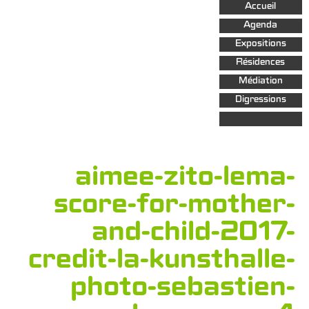
Aller au
Accueil
contenu
principal
Agenda
Expositions
Résidences
Médiation
Digressions
aimee-zito-lema-
score-for-mother-
and-child-2017-
credit-la-kunsthalle-
photo-sebastien-