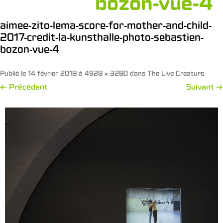
bozon-vue-4
aimee-zito-lema-score-for-mother-and-child-
2017-credit-la-kunsthalle-photo-sebastien-
bozon-vue-4
Publié le
14 février 2018
à
4928 × 3280
dans
The Live Creature
.
← Précédent
Suivant →