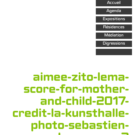
Aller au
Accueil
contenu
principal
Agenda
Expositions
Résidences
Médiation
Digressions
aimee-zito-lema-
score-for-mother-
and-child-2017-
credit-la-kunsthalle-
photo-sebastien-