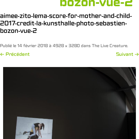
bozon-vue-2
aimee-zito-lema-score-for-mother-and-child-
2017-credit-la-kunsthalle-photo-sebastien-
bozon-vue-2
Publié le
14 février 2018
à
4928 × 3280
dans
The Live Creature
.
← Précédent
Suivant →