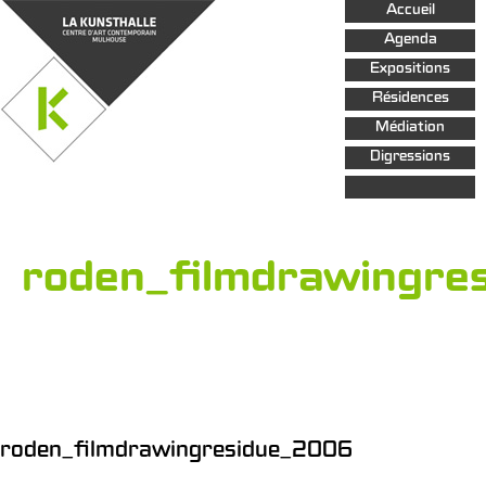
Aller au
Accueil
contenu
principal
Agenda
Expositions
Résidences
Médiation
Digressions
roden_filmdrawingre
roden_filmdrawingresidue_2006