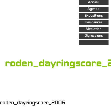
Aller au
Accueil
contenu
principal
Agenda
Expositions
Résidences
Médiation
Digressions
roden_dayringscore
roden_dayringscore_2006