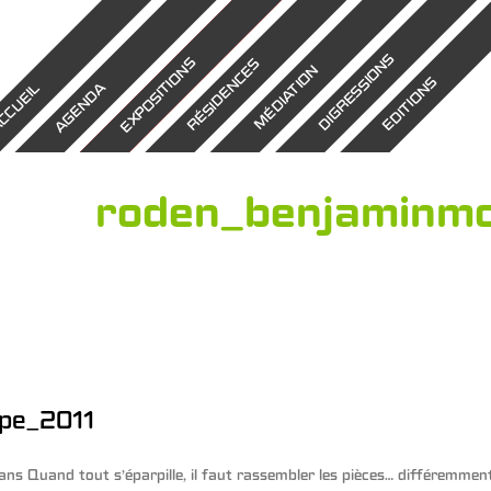
DIGRESSIONS
EXPOSITIONS
RÉSIDENCES
MÉDIATION
EDITIONS
AGENDA
CCUEIL
roden_benjaminm
pe_2011
ans
Quand tout s’éparpille, il faut rassembler les pièces… différemme