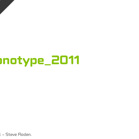
onotype_2011
nt – Steve Roden
.