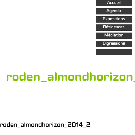
Aller au
Accueil
contenu
principal
Agenda
Expositions
Résidences
Médiation
Digressions
roden_almondhorizo
roden_almondhorizon_2014_2