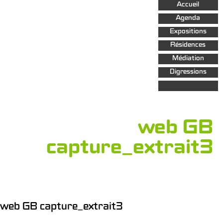
Aller au
Accueil
contenu
principal
Agenda
Expositions
Résidences
Médiation
Digressions
web GB
capture_extrait3
web GB capture_extrait3