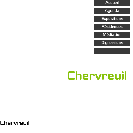
Aller au
Accueil
contenu
principal
Agenda
Expositions
Résidences
Médiation
Digressions
Chervreuil
Chervreuil