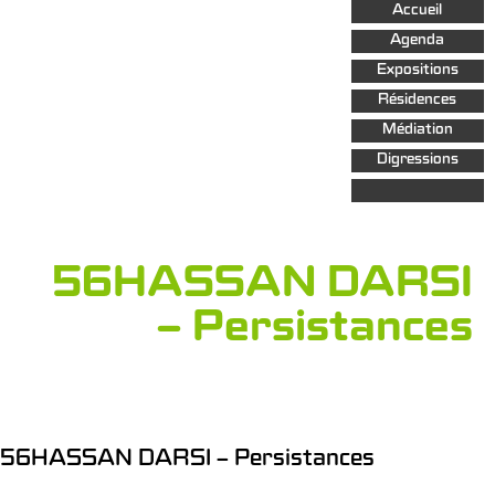
Aller au
Accueil
contenu
principal
Agenda
Expositions
Résidences
Médiation
Digressions
56HASSAN DARSI
– Persistances
56HASSAN DARSI – Persistances