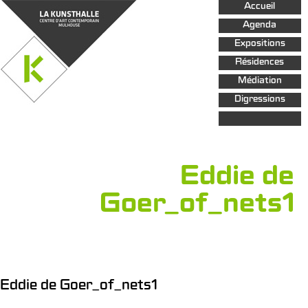
Aller au
Accueil
contenu
principal
Agenda
Expositions
Résidences
Médiation
Digressions
Eddie de
Goer_of_nets1
Eddie de Goer_of_nets1