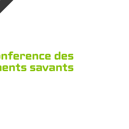
onference des
ments savants