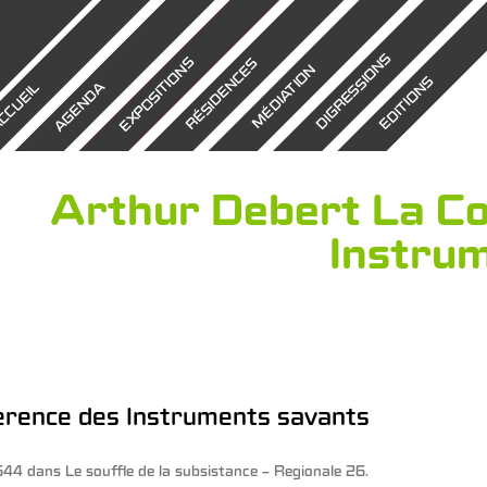
DIGRESSIONS
EXPOSITIONS
RÉSIDENCES
MÉDIATION
EDITIONS
AGENDA
CCUEIL
Arthur Debert La C
Instru
erence des Instruments savants
644
dans
Le souffle de la subsistance – Regionale 26
.