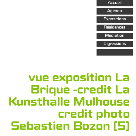
Aller au
Accueil
contenu
principal
Agenda
Expositions
Résidences
Médiation
Digressions
vue exposition La
Brique -credit La
Kunsthalle Mulhouse
credit photo
Sebastien Bozon (5)