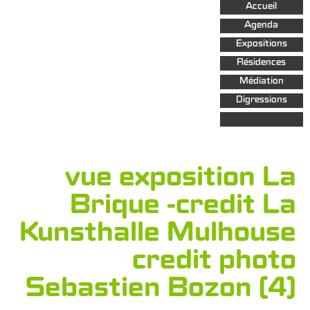
Aller au
Accueil
contenu
principal
Agenda
Expositions
Résidences
Médiation
Digressions
vue exposition La
Brique -credit La
Kunsthalle Mulhouse
credit photo
Sebastien Bozon (4)