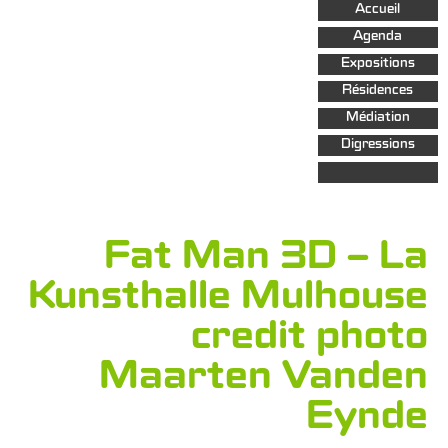
Aller au
Accueil
contenu
principal
Agenda
Expositions
Résidences
Médiation
Digressions
Fat Man 3D – La
Kunsthalle Mulhouse
credit photo
Maarten Vanden
Eynde