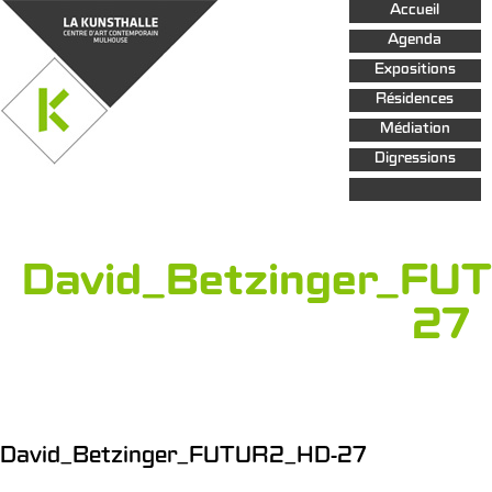
Aller au
Accueil
contenu
principal
Agenda
Expositions
Résidences
Médiation
Digressions
David_Betzinger_FU
27
David_Betzinger_FUTUR2_HD-27