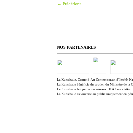
← Précédent
NOS PARTENAIRES
La Kunsthalle, Centre d’Art Contemporain d’Intérêt Nati
La Kunsthalle bénéficie du soutien du Ministère de la 
La Kunsthalle fait partie des réseaux DCA / association 
La Kunsthalle est ouverte au public uniquement en péri