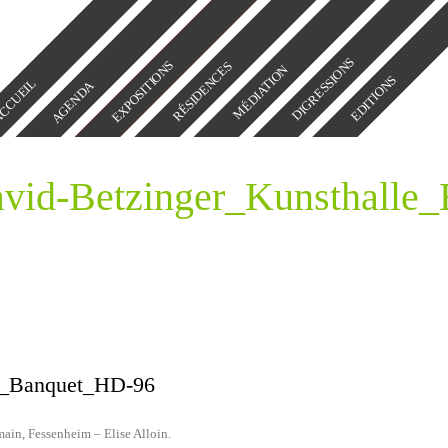
DIGRESSIONS
EXPOSITIONS
RÉSIDENCES
MÉDIATION
EDITIONS
CCUEIL
AGENDA
vid-Betzinger_Kunsthalle
le_Banquet_HD-96
ain, Fessenheim – Elise Alloin
.