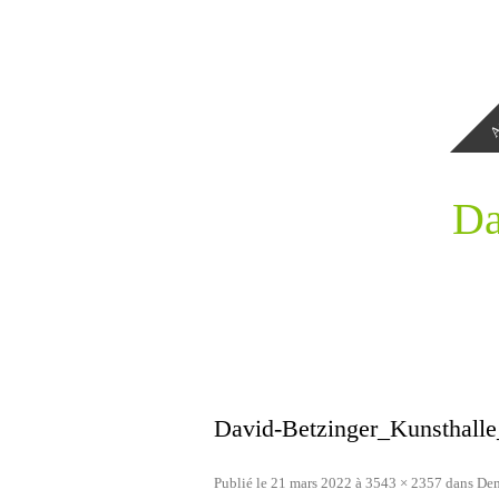
A
Da
David-Betzinger_Kunsthal
Publié le
21 mars 2022
à
3543 × 2357
dans
Dem