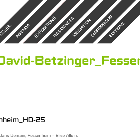
DIGRESSIONS
EXPOSITIONS
RÉSIDENCES
MÉDIATION
EDITIONS
AGENDA
CCUEIL
David-Betzinger_Fess
enheim_HD-25
dans
Demain, Fessenheim – Elise Alloin
.