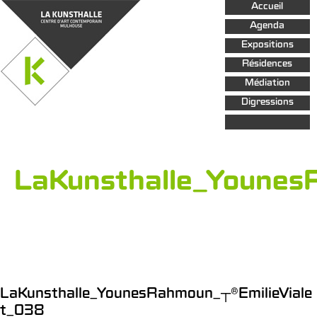
Aller au
Accueil
contenu
principal
Agenda
Expositions
Résidences
Médiation
Digressions
LaKunsthalle_Younes
LaKunsthalle_YounesRahmoun_┬®EmilieViale
t_038