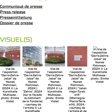
Communiqué de presse
Press release
Pressemitteilung
Dossier de presse
VISUEL(S)
Vue de
l'exposition
"Darra-Zahra-
Jabal" de
Younes
Rahmoun,
Vue de
Vue de
Vue de
Vue de
2024 © La
l'exposition
l'exposition
l'exposition
l'exposition
Kunsthalle
"Darra-Zahra-
"Darra-Zahra-
"Darra-Zahra-
"Darra-Zahra-
Mulhouse -
Jabal" de
Jabal" de
Jabal" de
Jabal" de
photo : Emilie
Younes
Younes
Younes
Younes
Vialet
Rahmoun,
Rahmoun,
Rahmoun,
Rahmoun,
2024 © La
2024 |
2024 © La
2024 | "Jabal-
Kunsthalle
"Zahra", 2024
Kunsthalle
Hajar-Turab
Mulhouse -
(sur la façade
Mulhouse -
#14"
photo : Emilie
du bâtiment
photo : Emilie
(Montagne-
Vialet
de la Fonderie)
Vialet
Pierre-Terre
- courtesy de
#14), 2024 -
l'artiste © La
courtesy de
Kunsthalle
l'artiste et de