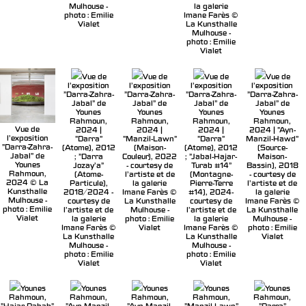
Mulhouse -
la galerie
photo : Emilie
Imane Farès ©
Vialet
La Kunsthalle
Mulhouse -
photo : Emilie
Vialet
Vue de
Vue de
Vue de
Vue de
l'exposition
l'exposition
l'exposition
l'exposition
"Darra-Zahra-
"Darra-Zahra-
"Darra-Zahra-
"Darra-Zahra-
Jabal" de
Jabal" de
Jabal" de
Jabal" de
Younes
Younes
Younes
Younes
Rahmoun,
Rahmoun,
Rahmoun,
Rahmoun,
Vue de
2024 |
2024 |
2024 |
2024 | "Ayn-
l'exposition
"Darra"
"Manzil-Lawn"
"Darra"
Manzil-Hawd"
"Darra-Zahra-
(Atome), 2012
(Maison-
(Atome), 2012
(Source-
Jabal" de
; "Darra
Couleur), 2022
; "Jabal-Hajar-
Maison-
Younes
Jozay’a"
- courtesy de
Turab #14"
Bassin), 2018
Rahmoun,
(Atome-
l'artiste et de
(Montagne-
- courtesy de
2024 © La
Particule),
la galerie
Pierre-Terre
l'artiste et de
Kunsthalle
2018/2024 -
Imane Farès ©
#14), 2024-
la galerie
Mulhouse -
courtesy de
La Kunsthalle
courtesy de
Imane Farès ©
photo : Emilie
l'artiste et de
Mulhouse -
l'artiste et de
La Kunsthalle
Vialet
la galerie
photo : Emilie
la galerie
Mulhouse -
Imane Farès ©
Vialet
Imane Farès ©
photo : Emilie
La Kunsthalle
La Kunsthalle
Vialet
Mulhouse -
Mulhouse -
photo : Emilie
photo : Emilie
Vialet
Vialet
Younes
Younes
Younes
Younes
Younes
Rahmoun,
Rahmoun,
Rahmoun,
Rahmoun,
Rahmoun,