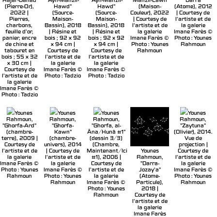
"Hajar-Dahab"
"Ayn-Manzil-
"Ayn-Manzil-
"Manzil-Lawn"
"Darra"
(Pierre-Or),
Hawd"
Hawd"
(Maison-
(Atome), 2012
2022 |
(Source-
(Source-
Couleur), 2022
| Courtesy de
Pierres,
Maison-
Maison-
| Courtesy de
l’artiste et de
charbons,
Bassin), 2018
Bassin), 2018
l’artiste et de
la galerie
feuille d’or,
| Résine et
| Résine et
la galerie
Imane Farès ©
panier, encre
bois ; 92 x 92
bois ; 92 x 92
Imane Farès ©
Photo : Younes
de chine et
x 94 cm |
x 94 cm |
Photo : Younes
Rahmoun
tabouret en
Courtesy de
Courtesy de
Rahmoun
bois ; 55 x 32
l’artiste et de
l’artiste et de
x 30 cm |
la galerie
la galerie
Courtesy de
Imane Farès ©
Imane Farès ©
l’artiste et de
Photo : Tadzio
Photo : Tadzio
la galerie
Imane Farès ©
Photo : Tadzio
Younes
Younes
Younes
Younes
Rahmoun,
Rahmoun,
Rahmoun,
Rahmoun,
"Ghorfa-Ard"
"Ghorfa-
"Ghorfa, al-
"Zaytuna"
(chambre-
Kawn"
Âna/Hunâ #1"
(Olivier), 2014.
terre), 2009 |
(chambre-
(dessin 3/3)
Vue de
Courtesy de
univers), 2014
(Chambre,
projection |
Younes
l’artiste et de
| Courtesy de
Maintenant/Ici
Courtesy de
Rahmoun,
la galerie
l’artiste et de
#1), 2006 |
l’artiste et de
"Darra-
Imane Farès ©
la galerie
Courtesy de
la galerie
Jozay’a"
Photo : Younes
Imane Farès ©
l’artiste et de
Imane Farès ©
(Atome-
Rahmoun
Photo : Younes
la galerie
Photo : Younes
Particule),
Rahmoun
Imane Farès ©
Rahmoun
2018 |
Photo : Younes
Courtesy de
Rahmoun
l’artiste et de
la galerie
Imane Farès