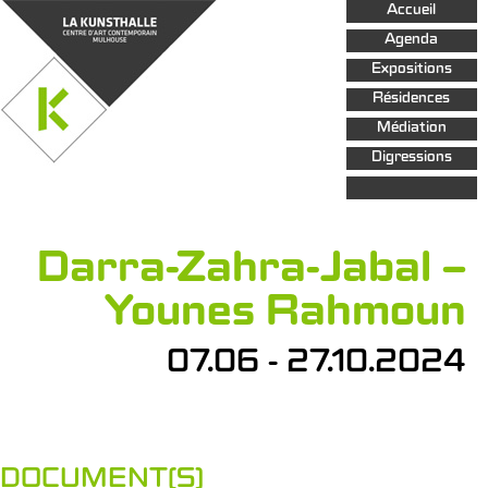
Aller au
Accueil
contenu
principal
Agenda
Expositions
Résidences
Médiation
Digressions
Darra-Zahra-Jabal –
Younes Rahmoun
07.06 - 27.10.2024
DOCUMENT(S)