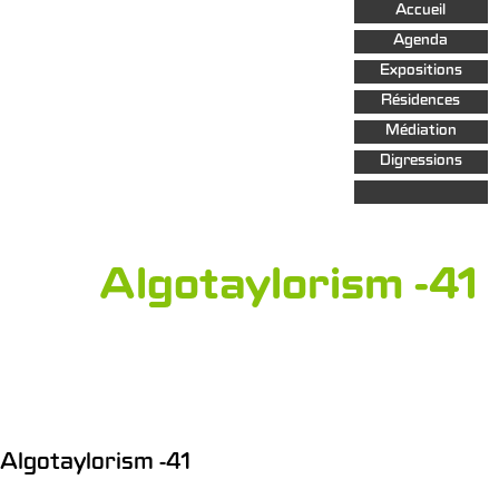
Aller au
Accueil
contenu
principal
Agenda
Expositions
Résidences
Médiation
Digressions
Algotaylorism -41
Algotaylorism -41