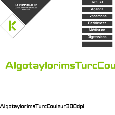
Aller au
Accueil
contenu
principal
Agenda
Expositions
Résidences
Médiation
Digressions
AlgotaylorimsTurcCo
AlgotaylorimsTurcCouleur300dpi