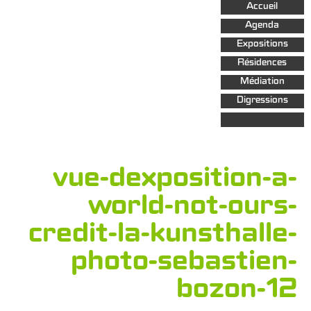
Aller au
Accueil
contenu
principal
Agenda
Expositions
Résidences
Médiation
Digressions
vue-dexposition-a-
world-not-ours-
credit-la-kunsthalle-
photo-sebastien-
bozon-12