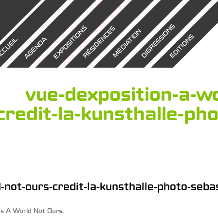
DIGRESSIONS
EXPOSITIONS
RÉSIDENCES
MÉDIATION
EDITIONS
AGENDA
CCUEIL
vue-dexposition-a-wo
credit-la-kunsthalle-ph
-not-ours-credit-la-kunsthalle-photo-seba
ns
A World Not Ours
.