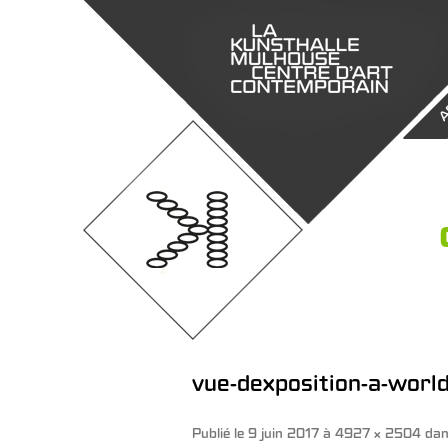
A
vue-dexposition-a-world
Publié le
9 juin 2017
à
4927 × 2504
da