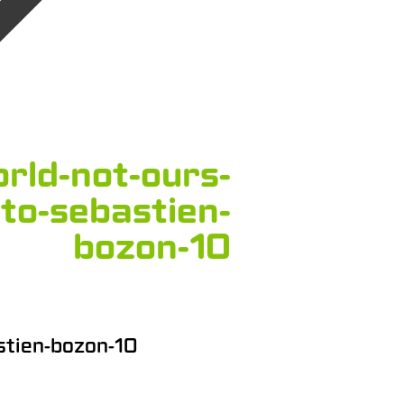
rld-not-ours-
oto-sebastien-
bozon-10
stien-bozon-10