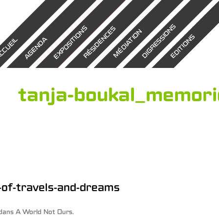
DIGRESSIONS
EXPOSITIONS
RÉSIDENCES
MÉDIATION
EDITIONS
AGENDA
CCUEIL
tanja-boukal_memorie
-of-travels-and-dreams
dans
A World Not Ours
.