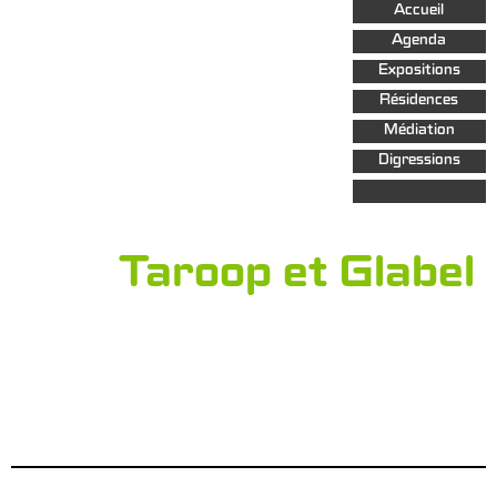
Aller au
Accueil
contenu
principal
Agenda
Expositions
Résidences
Médiation
Digressions
Taroop et Glabel