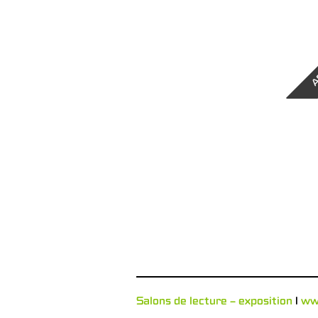
A
Salons de lecture – exposition
l
w