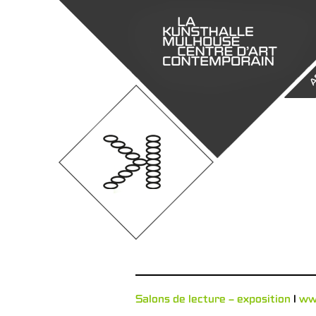
A
Salons de lecture – exposition
l
w