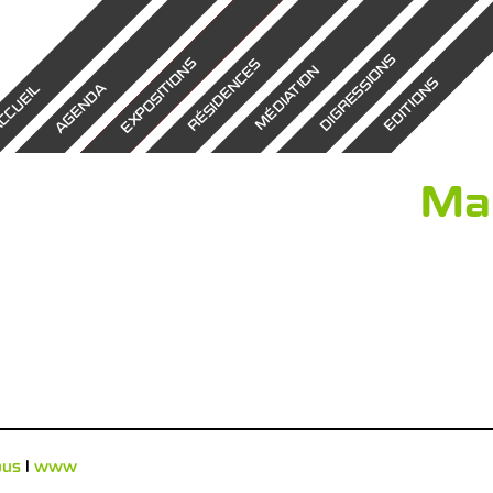
DIGRESSIONS
EXPOSITIONS
RÉSIDENCES
MÉDIATION
EDITIONS
AGENDA
CCUEIL
Mar
ous
l
www