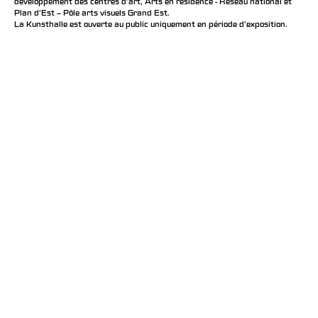
développement des centres d'art, Arts en résidence - Réseau national et
Plan d’Est – Pôle arts visuels Grand Est.
La Kunsthalle est ouverte au public uniquement en période d'exposition.