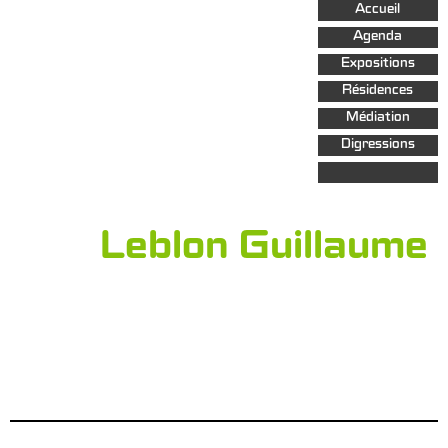
Aller au
Accueil
contenu
principal
Agenda
Expositions
Résidences
Médiation
Digressions
Leblon Guillaume