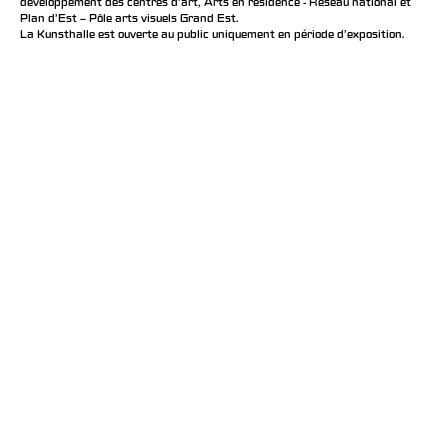
développement des centres d'art, Arts en résidence - Réseau national et
Plan d’Est – Pôle arts visuels Grand Est.
La Kunsthalle est ouverte au public uniquement en période d'exposition.