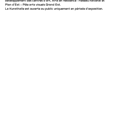
développement des centres d'art, Arts en résidence - Réseau national et
Plan d’Est – Pôle arts visuels Grand Est.
La Kunsthalle est ouverte au public uniquement en période d'exposition.