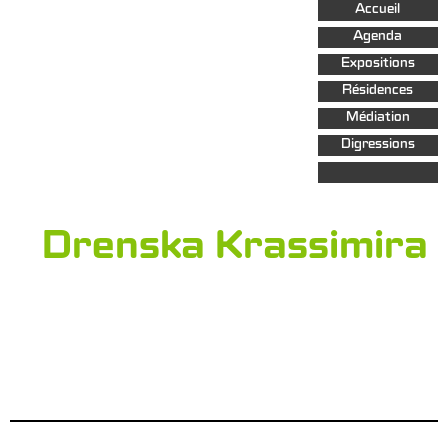
Aller au
Accueil
contenu
principal
Agenda
Expositions
Résidences
Médiation
Digressions
Drenska Krassimira