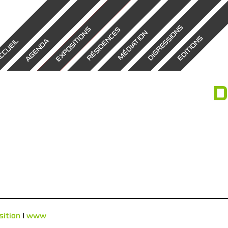
DIGRESSIONS
EXPOSITIONS
RÉSIDENCES
MÉDIATION
EDITIONS
AGENDA
CCUEIL
D
sition
l
www