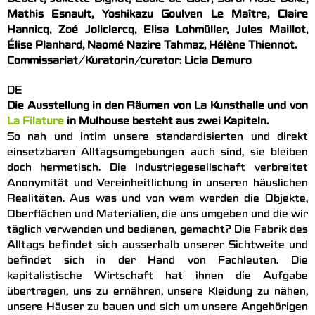
Debert, Juliette Dignat, Eddie de Goër, Sarai Rose Duke,
Mathis Esnault, Yoshikazu Goulven Le Maître, Claire
Hannicq, Zoé Joliclercq, Elisa Lohmüller, Jules Maillot,
Élise Planhard, Naomé Nazire Tahmaz, Hélène Thiennot.
Commissariat/Kuratorin/curator: Licia Demuro
DE
Die Ausstellung in den Räumen von La Kunsthalle und von
La Filature
in Mulhouse besteht aus zwei Kapiteln.
So nah und intim unsere standardisierten und direkt
einsetzbaren Alltagsumgebungen auch sind, sie bleiben
doch hermetisch. Die Industriegesellschaft verbreitet
Anonymität und Vereinheitlichung in unseren häuslichen
Realitäten. Aus was und von wem werden die Objekte,
Oberflächen und Materialien, die uns umgeben und die wir
täglich verwenden und bedienen, gemacht? Die Fabrik des
Alltags befindet sich ausserhalb unserer Sichtweite und
befindet sich in der Hand von Fachleuten. Die
kapitalistische Wirtschaft hat ihnen die Aufgabe
übertragen, uns zu ernähren, unsere Kleidung zu nähen,
unsere Häuser zu bauen und sich um unsere Angehörigen