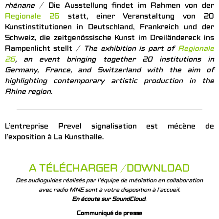
rhénane
/ Die Ausstellung findet im Rahmen von der
Regionale 26
statt, einer Veranstaltung von 20
Kunstinstitutionen in Deutschland, Frankreich und der
Schweiz, die zeitgenössische Kunst im Dreiländereck ins
Rampenlicht stellt /
The exhibition is part of
Regionale
26
, an event bringing together 20 institutions in
Germany, France, and Switzerland with the aim of
highlighting contemporary artistic production in the
Rhine region.
L’entreprise Prevel signalisation est mécène de
l’exposition à La Kunsthalle.
A TÉLÉCHARGER /DOWNLOAD
Des audioguides réalisés par l’équipe de médiation en collaboration
avec radio MNE sont à votre disposition à l’accueil.
En écoute sur SoundCloud
.
Communiqué de presse