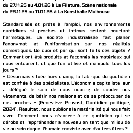
du 27.11.25 au 4.01.26 à La Filature, Scène nationale
du 28.11.25 au 11.01.26 à La Kunsthalle Mulhouse
Standardisés et prêts à l’emploi, nos environnements
quotidiens si proches et intimes restent pourtant
hermétiques. La société industrialisée fait planer
l’anonymat et l’uniformisation sur nos réalités
domestiques. De quoi et par qui sont faits ces objets ?
Comment ont été produits et façonnés les matériaux qui
nous entourent, et que l’on utilise et manipule tous les
jours ?
« Désormais située hors champ, la fabrique du quotidien
est confiée à des spécialistes. L’économie capitaliste leur
a délégué le soin de nous nourrir, de coudre nos
vêtements, de bâtir nos maisons et de se préoccuper de
nos proches » (Geneviève Pruvost, Quotidien politique,
2024). Résultat : nous oublions la matérialité qui nous fait
vivre. Comment nous réancrer à ce quotidien qui se
dérobe et l’appréhender à nouveau en tant que milieu de
vie au sein duquel l’humain coexiste avec d’autres êtres ?