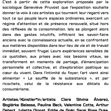
C’est à partir de cette exploration proposée par la
sociologue Geneviève Pruvost que l’exposition souhaite
donner la voix à ces artistes qui tournent leur regard vers
tout ce qui peuple leurs espaces ordinaires, exerçant un
régime d’attention et de présence renouvelé, situé hors
des réflexes de la consommation. Iels se plongent alors
dans des gestes intuitifs, infiltrent les savoir-faire
anciens avec la connaissance actuelle, en se confrontant
aux matières disponibles dans leur lieu de vie et de travail
immédiat, souvent frugal. Leurs expériences sensibles de
ce quotidien, aux prises avec nos besoins vitaux, se
transforment en moments de partage, d’émancipation
personnelle et collective, et d’exploration poétique au
cœur du vivant. Dans l’intimité du foyer, l’art vient ainsi
alimenter « Le souffle de la subsistance », et par
ricochets, celui de la résistance aux diktats du
consumérisme.
Artistes/Künstler*in/artists: Clara Silvina Álvarez,
Boglárka Balassa, Pauline Beck, Valentine Cotte, Arthur