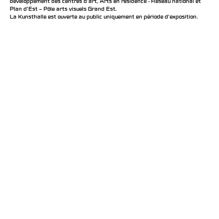
développement des centres d'art, Arts en résidence - Réseau national et
Plan d’Est – Pôle arts visuels Grand Est.
La Kunsthalle est ouverte au public uniquement en période d'exposition.