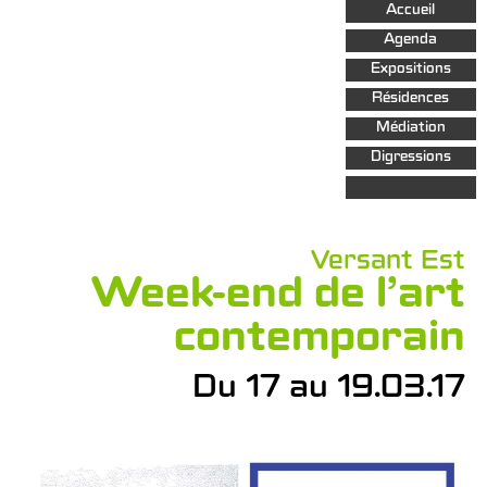
Aller au
Accueil
contenu
principal
Agenda
Expositions
Résidences
Médiation
Digressions
Versant Est
Week-end de l’art
contemporain
Du 17 au 19.03.17