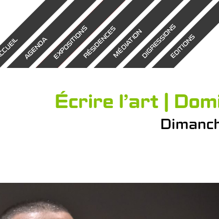
DIGRESSIONS
EXPOSITIONS
RÉSIDENCES
MÉDIATION
EDITIONS
AGENDA
CCUEIL
Écrire l’art | Do
Dimanch