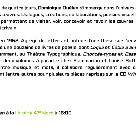
 de quatre jours,
Dominique Quélen
s’immerge dans l’univers
 œuvres. Dialogues, créations, collaborations, poésies visuel
permettent de visiter, voir, concevoir et revoir les œuvres
écrivain.
en 1962. Agrégé de lettres et auteur d’une thèse sur l’œu
ié une douzaine de livres de poésie, dont
Loque
et
Câble à âm
écemment, au Théâtre Typographique,
Enoncés-types
et
Bass
r deux volumes à paraître chez Flammarion et Louise Bott
entre musique et mots, il collabore régulièrement avec d
t (entre autres pour plusieurs pièces reprises sur le CD
Whi
en à la
librairie 47° Nord
à 16:00