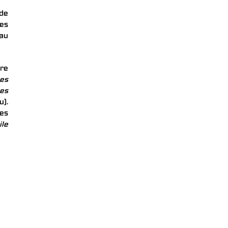
 de
les
 au
vre
es
es
u).
es
le