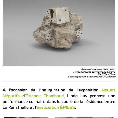
Étienne Chambaud, 'SET', 2017
Pyrites gravées sur matrice en marne
7 x 5,5 x 4,5 cm
Courtesy de l’artiste et de LABOR, Mexico
À l’occasion de l’inauguration de l’exposition
Nœuds
Négatifs
d’
Étienne Chambaud
, Linda Luv propose une
performance culinaire dans le cadre de la résidence entre
La Kunsthalle et l’
association ÉPICES
.