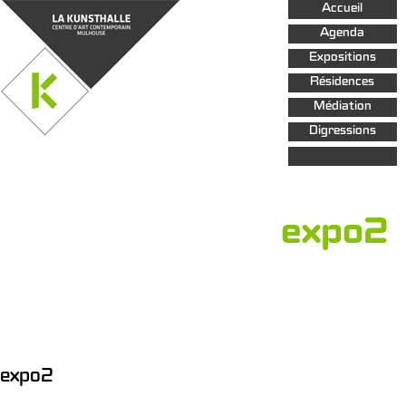
Aller au
Accueil
contenu
principal
Agenda
Expositions
Résidences
Médiation
Digressions
expo2
expo2