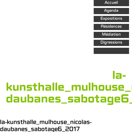
Aller au
Accueil
contenu
principal
Agenda
Expositions
Résidences
Médiation
Digressions
la-
kunsthalle_mulhouse_n
daubanes_sabotage6
la-kunsthalle_mulhouse_nicolas-
daubanes_sabotage6_2017