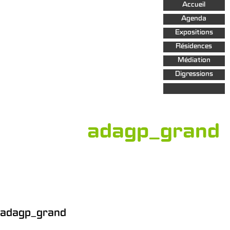
Aller au
Accueil
contenu
principal
Agenda
Expositions
Résidences
Médiation
Digressions
adagp_grand
adagp_grand