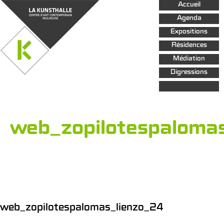
Aller au
Accueil
contenu
principal
Agenda
Expositions
Résidences
Médiation
Digressions
web_zopilotespaloma
web_zopilotespalomas_lienzo_24