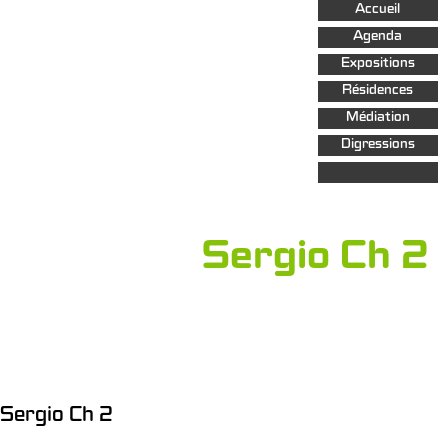
Aller au
Accueil
contenu
principal
Agenda
Expositions
Résidences
Médiation
Digressions
Sergio Ch 2
Sergio Ch 2